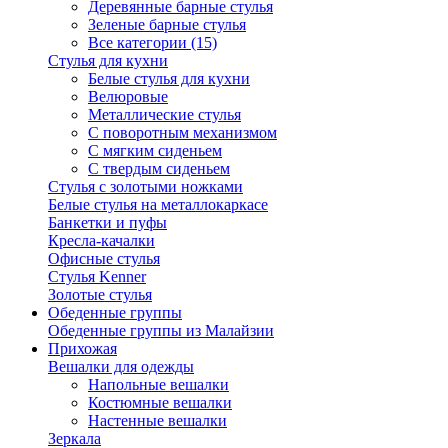
Деревянные барные стулья
Зеленые барные стулья
Все категории (15)
Стулья для кухни
Белые стулья для кухни
Велюровые
Металлические стулья
С поворотным механизмом
С мягким сиденьем
С твердым сиденьем
Стулья с золотыми ножками
Белые стулья на металлокаркасе
Банкетки и пуфы
Кресла-качалки
Офисные стулья
Стулья Kenner
Золотые стулья
Обеденные группы
Обеденные группы из Малайзии
Прихожая
Вешалки для одежды
Напольные вешалки
Костюмные вешалки
Настенные вешалки
Зеркала