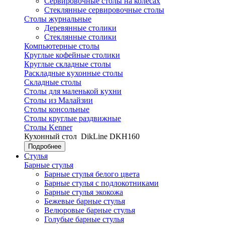
Сервировочные столы на колесах
Стеклянные сервировочные столы
Столы журнальные
Деревянные столики
Стеклянные столики
Компьютерные столы
Круглые кофейные столики
Круглые складные столы
Раскладные кухонные столы
Складные столы
Столы для маленькой кухни
Столы из Малайзии
Столы консольные
Столы круглые раздвижные
Столы Kenner
Кухонный стол
DikLine DKH160
Подробнее
Стулья
Барные стулья
Барные стулья белого цвета
Барные стулья с подлокотниками
Барные стулья экокожа
Бежевые барные стулья
Велюровые барные стулья
Голубые барные стулья