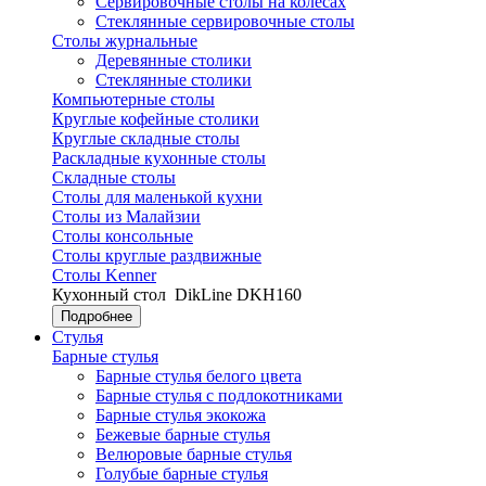
Сервировочные столы на колесах
Стеклянные сервировочные столы
Столы журнальные
Деревянные столики
Стеклянные столики
Компьютерные столы
Круглые кофейные столики
Круглые складные столы
Раскладные кухонные столы
Складные столы
Столы для маленькой кухни
Столы из Малайзии
Столы консольные
Столы круглые раздвижные
Столы Kenner
Кухонный стол
DikLine DKH160
Подробнее
Стулья
Барные стулья
Барные стулья белого цвета
Барные стулья с подлокотниками
Барные стулья экокожа
Бежевые барные стулья
Велюровые барные стулья
Голубые барные стулья