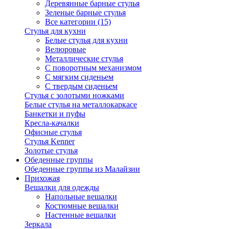
Деревянные барные стулья
Зеленые барные стулья
Все категории (15)
Стулья для кухни
Белые стулья для кухни
Велюровые
Металлические стулья
С поворотным механизмом
С мягким сиденьем
С твердым сиденьем
Стулья с золотыми ножками
Белые стулья на металлокаркасе
Банкетки и пуфы
Кресла-качалки
Офисные стулья
Стулья Kenner
Золотые стулья
Обеденные группы
Обеденные группы из Малайзии
Прихожая
Вешалки для одежды
Напольные вешалки
Костюмные вешалки
Настенные вешалки
Зеркала