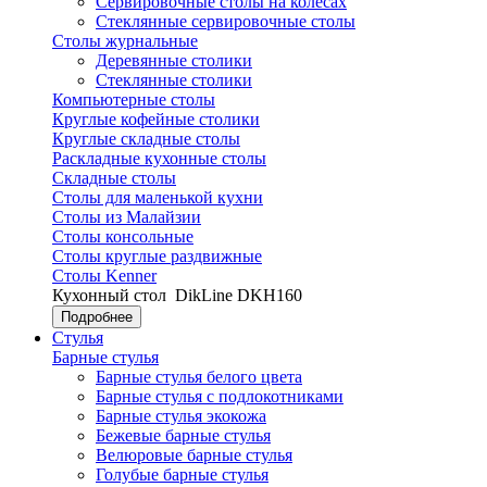
Сервировочные столы на колесах
Стеклянные сервировочные столы
Столы журнальные
Деревянные столики
Стеклянные столики
Компьютерные столы
Круглые кофейные столики
Круглые складные столы
Раскладные кухонные столы
Складные столы
Столы для маленькой кухни
Столы из Малайзии
Столы консольные
Столы круглые раздвижные
Столы Kenner
Кухонный стол
DikLine DKH160
Подробнее
Стулья
Барные стулья
Барные стулья белого цвета
Барные стулья с подлокотниками
Барные стулья экокожа
Бежевые барные стулья
Велюровые барные стулья
Голубые барные стулья