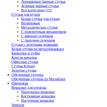
Деревянные барные стулья
Зеленые барные стулья
Все категории (15)
Стулья для кухни
Белые стулья для кухни
Велюровые
Металлические стулья
С поворотным механизмом
С мягким сиденьем
С твердым сиденьем
Стулья с золотыми ножками
Белые стулья на металлокаркасе
Банкетки и пуфы
Кресла-качалки
Офисные стулья
Стулья Kenner
Золотые стулья
Обеденные группы
Обеденные группы из Малайзии
Прихожая
Вешалки для одежды
Напольные вешалки
Костюмные вешалки
Настенные вешалки
Зеркала