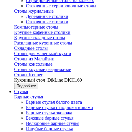
Сервировочные столы на колесах
Стеклянные сервировочные столы
Столы журнальные
Деревянные столики
Стеклянные столики
Компьютерные столы
Круглые кофейные столики
Круглые складные столы
Раскладные кухонные столы
Складные столы
Столы для маленькой кухни
Столы из Малайзии
Столы консольные
Столы круглые раздвижные
Столы Kenner
Кухонный стол
DikLine DKH160
Подробнее
Стулья
Барные стулья
Барные стулья белого цвета
Барные стулья с подлокотниками
Барные стулья экокожа
Бежевые барные стулья
Велюровые барные стулья
Голубые барные стулья