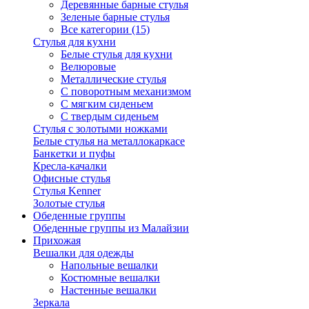
Деревянные барные стулья
Зеленые барные стулья
Все категории (15)
Стулья для кухни
Белые стулья для кухни
Велюровые
Металлические стулья
С поворотным механизмом
С мягким сиденьем
С твердым сиденьем
Стулья с золотыми ножками
Белые стулья на металлокаркасе
Банкетки и пуфы
Кресла-качалки
Офисные стулья
Стулья Kenner
Золотые стулья
Обеденные группы
Обеденные группы из Малайзии
Прихожая
Вешалки для одежды
Напольные вешалки
Костюмные вешалки
Настенные вешалки
Зеркала