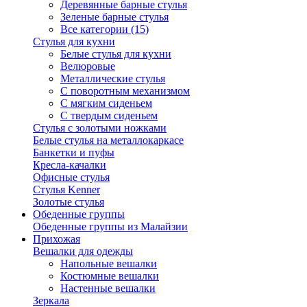
Деревянные барные стулья
Зеленые барные стулья
Все категории (15)
Стулья для кухни
Белые стулья для кухни
Велюровые
Металлические стулья
С поворотным механизмом
С мягким сиденьем
С твердым сиденьем
Стулья с золотыми ножками
Белые стулья на металлокаркасе
Банкетки и пуфы
Кресла-качалки
Офисные стулья
Стулья Kenner
Золотые стулья
Обеденные группы
Обеденные группы из Малайзии
Прихожая
Вешалки для одежды
Напольные вешалки
Костюмные вешалки
Настенные вешалки
Зеркала