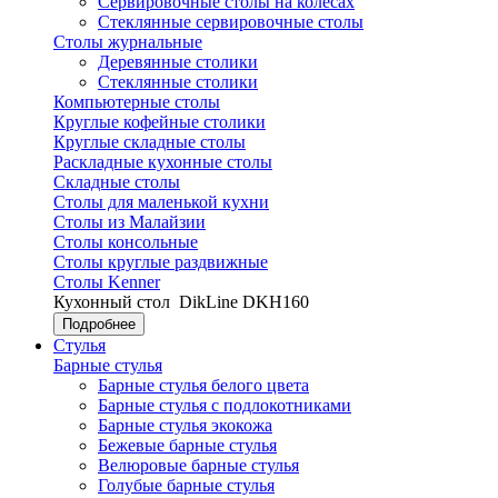
Сервировочные столы на колесах
Стеклянные сервировочные столы
Столы журнальные
Деревянные столики
Стеклянные столики
Компьютерные столы
Круглые кофейные столики
Круглые складные столы
Раскладные кухонные столы
Складные столы
Столы для маленькой кухни
Столы из Малайзии
Столы консольные
Столы круглые раздвижные
Столы Kenner
Кухонный стол
DikLine DKH160
Подробнее
Стулья
Барные стулья
Барные стулья белого цвета
Барные стулья с подлокотниками
Барные стулья экокожа
Бежевые барные стулья
Велюровые барные стулья
Голубые барные стулья