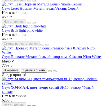
Стул Leset Норман Металл Белый/ткань Серый
Нет в наличии
4599 р
Нет в наличии
Стул Bruk light pink/white
Нет в наличии
4600 р
Ожидание поступления
Стул Прованс Металл белый/велюр лама 01/комп Nitro White
Мало ✓
7798 р
В корзину
Купить в 1 клик
Лидер продаж!
Стул ХОФМАН, цвет темно-серый #H15, велюр / белый
каркас
Нет в наличии
6200 р
Нет в наличии