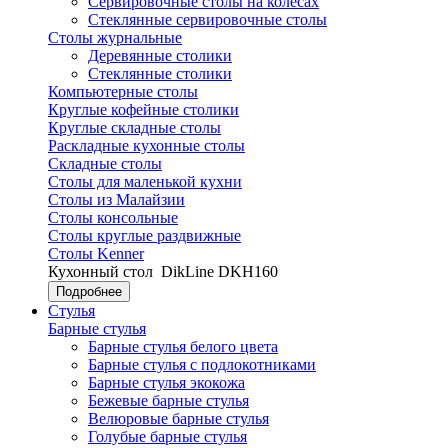
Сервировочные столы на колесах
Стеклянные сервировочные столы
Столы журнальные
Деревянные столики
Стеклянные столики
Компьютерные столы
Круглые кофейные столики
Круглые складные столы
Раскладные кухонные столы
Складные столы
Столы для маленькой кухни
Столы из Малайзии
Столы консольные
Столы круглые раздвижные
Столы Kenner
Кухонный стол
DikLine DKH160
Подробнее
Стулья
Барные стулья
Барные стулья белого цвета
Барные стулья с подлокотниками
Барные стулья экокожа
Бежевые барные стулья
Велюровые барные стулья
Голубые барные стулья