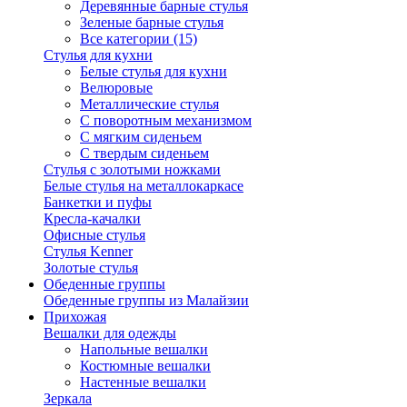
Деревянные барные стулья
Зеленые барные стулья
Все категории (15)
Стулья для кухни
Белые стулья для кухни
Велюровые
Металлические стулья
С поворотным механизмом
С мягким сиденьем
С твердым сиденьем
Стулья с золотыми ножками
Белые стулья на металлокаркасе
Банкетки и пуфы
Кресла-качалки
Офисные стулья
Стулья Kenner
Золотые стулья
Обеденные группы
Обеденные группы из Малайзии
Прихожая
Вешалки для одежды
Напольные вешалки
Костюмные вешалки
Настенные вешалки
Зеркала