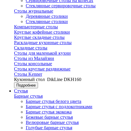
Сервировочные столы на колесах
Стеклянные сервировочные столы
Столы журнальные
Деревянные столики
Стеклянные столики
Компьютерные столы
Круглые кофейные столики
Круглые складные столы
Раскладные кухонные столы
Складные столы
Столы для маленькой кухни
Столы из Малайзии
Столы консольные
Столы круглые раздвижные
Столы Kenner
Кухонный стол
DikLine DKH160
Подробнее
Стулья
Барные стулья
Барные стулья белого цвета
Барные стулья с подлокотниками
Барные стулья экокожа
Бежевые барные стулья
Велюровые барные стулья
Голубые барные стулья