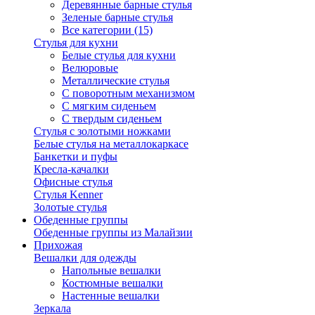
Деревянные барные стулья
Зеленые барные стулья
Все категории (15)
Стулья для кухни
Белые стулья для кухни
Велюровые
Металлические стулья
С поворотным механизмом
С мягким сиденьем
С твердым сиденьем
Стулья с золотыми ножками
Белые стулья на металлокаркасе
Банкетки и пуфы
Кресла-качалки
Офисные стулья
Стулья Kenner
Золотые стулья
Обеденные группы
Обеденные группы из Малайзии
Прихожая
Вешалки для одежды
Напольные вешалки
Костюмные вешалки
Настенные вешалки
Зеркала