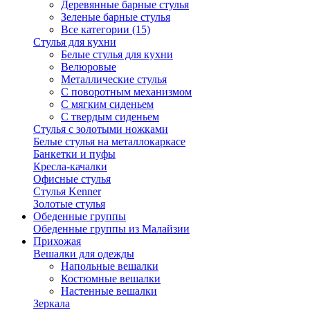
Деревянные барные стулья
Зеленые барные стулья
Все категории (15)
Стулья для кухни
Белые стулья для кухни
Велюровые
Металлические стулья
С поворотным механизмом
С мягким сиденьем
С твердым сиденьем
Стулья с золотыми ножками
Белые стулья на металлокаркасе
Банкетки и пуфы
Кресла-качалки
Офисные стулья
Стулья Kenner
Золотые стулья
Обеденные группы
Обеденные группы из Малайзии
Прихожая
Вешалки для одежды
Напольные вешалки
Костюмные вешалки
Настенные вешалки
Зеркала