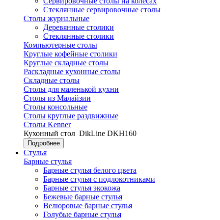
Сервировочные столы на колесах
Стеклянные сервировочные столы
Столы журнальные
Деревянные столики
Стеклянные столики
Компьютерные столы
Круглые кофейные столики
Круглые складные столы
Раскладные кухонные столы
Складные столы
Столы для маленькой кухни
Столы из Малайзии
Столы консольные
Столы круглые раздвижные
Столы Kenner
Кухонный стол
DikLine DKH160
Подробнее
Стулья
Барные стулья
Барные стулья белого цвета
Барные стулья с подлокотниками
Барные стулья экокожа
Бежевые барные стулья
Велюровые барные стулья
Голубые барные стулья