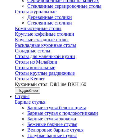
Сервировочные столы на колесах
Стеклянные сервировочные столы
Столы журнальные
Деревянные столики
Стеклянные столики
Компьютерные столы
Круглые кофейные столики
Круглые складные столы
Раскладные кухонные столы
Складные столы
Столы для маленькой кухни
Столы из Малайзии
Столы консольные
Столы круглые раздвижные
Столы Kenner
Кухонный стол
DikLine DKH160
Подробнее
Стулья
Барные стулья
Барные стулья белого цвета
Барные стулья с подлокотниками
Барные стулья экокожа
Бежевые барные стулья
Велюровые барные стулья
Голубые барные стулья