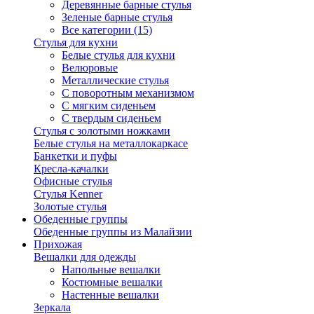
Деревянные барные стулья
Зеленые барные стулья
Все категории (15)
Стулья для кухни
Белые стулья для кухни
Велюровые
Металлические стулья
С поворотным механизмом
С мягким сиденьем
С твердым сиденьем
Стулья с золотыми ножками
Белые стулья на металлокаркасе
Банкетки и пуфы
Кресла-качалки
Офисные стулья
Стулья Kenner
Золотые стулья
Обеденные группы
Обеденные группы из Малайзии
Прихожая
Вешалки для одежды
Напольные вешалки
Костюмные вешалки
Настенные вешалки
Зеркала