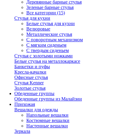
Деревянные барные стулья
Зеленые барные стулья
Все категории (15)
Стулья для кухни
Белые стулья для кухни
Велюровые
Металлические стулья
С поворотным механизмом
С мягким сиденьем
С твердым сиденьем
Стулья с золотыми ножками
Белые стулья на металлокаркасе
Банкетки и пуфы
Кресла-качалки
Офисные стулья
Стулья Kenner
Золотые стулья
Обеденные группы
Обеденные группы из Малайзии
Прихожая
Вешалки для одежды
Напольные вешалки
Костюмные вешалки
Настенные вешалки
Зеркала