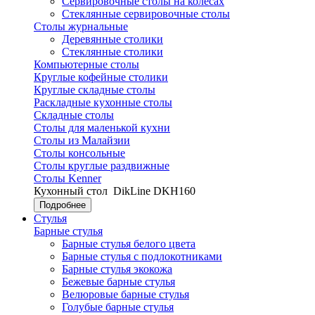
Сервировочные столы на колесах
Стеклянные сервировочные столы
Столы журнальные
Деревянные столики
Стеклянные столики
Компьютерные столы
Круглые кофейные столики
Круглые складные столы
Раскладные кухонные столы
Складные столы
Столы для маленькой кухни
Столы из Малайзии
Столы консольные
Столы круглые раздвижные
Столы Kenner
Кухонный стол
DikLine DKH160
Подробнее
Стулья
Барные стулья
Барные стулья белого цвета
Барные стулья с подлокотниками
Барные стулья экокожа
Бежевые барные стулья
Велюровые барные стулья
Голубые барные стулья