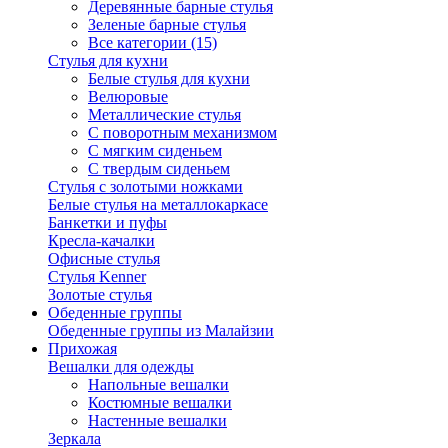
Деревянные барные стулья
Зеленые барные стулья
Все категории (15)
Стулья для кухни
Белые стулья для кухни
Велюровые
Металлические стулья
С поворотным механизмом
С мягким сиденьем
С твердым сиденьем
Стулья с золотыми ножками
Белые стулья на металлокаркасе
Банкетки и пуфы
Кресла-качалки
Офисные стулья
Стулья Kenner
Золотые стулья
Обеденные группы
Обеденные группы из Малайзии
Прихожая
Вешалки для одежды
Напольные вешалки
Костюмные вешалки
Настенные вешалки
Зеркала