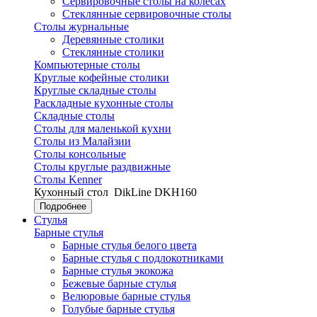
Сервировочные столы на колесах
Стеклянные сервировочные столы
Столы журнальные
Деревянные столики
Стеклянные столики
Компьютерные столы
Круглые кофейные столики
Круглые складные столы
Раскладные кухонные столы
Складные столы
Столы для маленькой кухни
Столы из Малайзии
Столы консольные
Столы круглые раздвижные
Столы Kenner
Кухонный стол
DikLine DKH160
Подробнее
Стулья
Барные стулья
Барные стулья белого цвета
Барные стулья с подлокотниками
Барные стулья экокожа
Бежевые барные стулья
Велюровые барные стулья
Голубые барные стулья