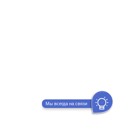
В наличии ✓
25990 р
В корзину
Купить в 1 клик
Бесплатная доставка
Стол DikLine MK40 Керамика Серый мрамор/подстолье черное/опоры
черные
В наличии ✓
Мы всегда на связи
25990 р
В корзину
Купить в 1 клик