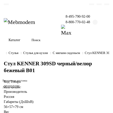
8-495-790-92-00
8-800-770-02-48
Каталог
Стулья
Стулья для кухни
С мягким сиденьем
Стул KENNER 309S
Стул KENNER 309SD черный/велюр
бежевый B01
Бесплатная доставка
Код Товара
001010186
Лидер продаж!
Производитель
Россия
Габариты (ДхШхВ)
56×57×79 см
Вес