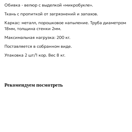
Обивка - велюр с выделкой «микробукле».
Ткань с пропиткой от загрязнений и запахов.
Каркас: металл, порошковое напыление. Труба диаметром
18мм, толщина стенки 2мм.
Максимальная нагрузка: 200 кг.
Поставляется в собранном виде.
Упаковка 2 шт/1 кор. Вес 8 кг.
Рекомендуем посмотреть
-10%
Стол DikLine SFE140 Керамика Белый мрамор/подстолье черное/
опоры черные (2 уп.)