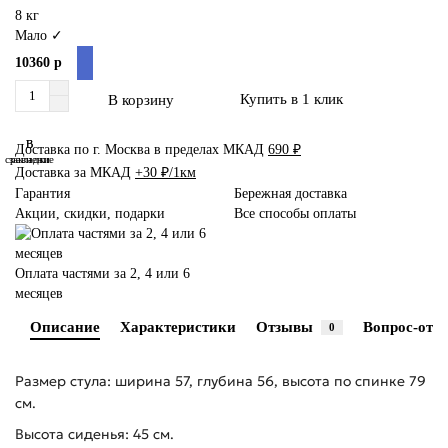
8 кг
Мало ✓
10360 р
Купить в 1 клик
В корзину
В
В
Доставка по г. Москва в пределах МКАД
690 ₽
сравнение
закладки
Доставка за МКАД
+30 ₽/1км
Гарантия
Бережная доставка
Акции, скидки, подарки
Все способы оплаты
Оплата частями за 2, 4 или 6
месяцев
Описание
Характеристики
Отзывы
Вопрос-отве
0
Размер стула: ширина 57, глубина 56, высота по спинке 79
см.
Высота сиденья: 45 см.