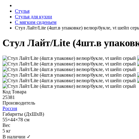
Стулья
Стулья для кухни
С мягким сиденьем
Стул Лайт/Lite (4шт.в упаковке) велюр/букле, vt шейп сер
Стул Лайт/Lite (4шт.в упаков
Код Товара
25381
Производитель
Россия
Габариты (ДхШхВ)
55×44×78 см
Вес
5 кг
В наличии ✓