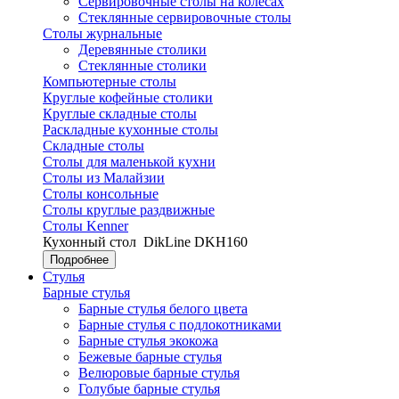
Сервировочные столы на колесах
Стеклянные сервировочные столы
Столы журнальные
Деревянные столики
Стеклянные столики
Компьютерные столы
Круглые кофейные столики
Круглые складные столы
Раскладные кухонные столы
Складные столы
Столы для маленькой кухни
Столы из Малайзии
Столы консольные
Столы круглые раздвижные
Столы Kenner
Кухонный стол
DikLine DKH160
Подробнее
Стулья
Барные стулья
Барные стулья белого цвета
Барные стулья с подлокотниками
Барные стулья экокожа
Бежевые барные стулья
Велюровые барные стулья
Голубые барные стулья