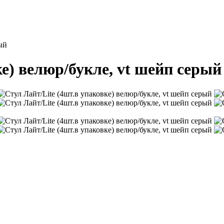
ый
ке) велюр/букле, vt шейп серый