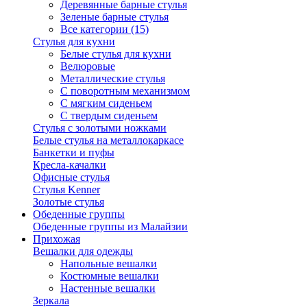
Деревянные барные стулья
Зеленые барные стулья
Все категории (15)
Стулья для кухни
Белые стулья для кухни
Велюровые
Металлические стулья
С поворотным механизмом
С мягким сиденьем
С твердым сиденьем
Стулья с золотыми ножками
Белые стулья на металлокаркасе
Банкетки и пуфы
Кресла-качалки
Офисные стулья
Стулья Kenner
Золотые стулья
Обеденные группы
Обеденные группы из Малайзии
Прихожая
Вешалки для одежды
Напольные вешалки
Костюмные вешалки
Настенные вешалки
Зеркала