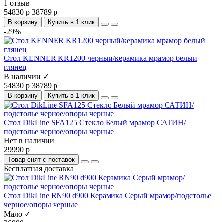
1 отзыв
54830 р
38789 р
В корзину
Купить в 1 клик
-29%
Стол KENNER KR1200 черный/керамика мрамор белый
глянец
В наличии ✓
54830 р
38789 р
В корзину
Купить в 1 клик
Стол DikLine SFA125 Стекло Белый мрамор САТИН/
подстолье черное/опоры черные
Нет в наличии
29990 р
Товар снят с поставок
Бесплатная доставка
Стол DikLine RN90 d900 Керамика Серый мрамор/подстолье
черное/опоры черные
Мало ✓