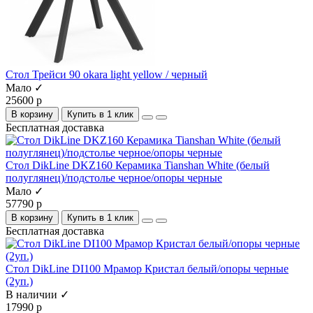
Стол Трейси 90 okara light yellow / черный
Мало ✓
25600 р
В корзину
Купить в 1 клик
Бесплатная доставка
Стол DikLine DKZ160 Керамика Tianshan White (белый
полуглянец)/подстолье черное/опоры черные
Мало ✓
57790 р
В корзину
Купить в 1 клик
Бесплатная доставка
Стол DikLine DI100 Мрамор Кристал белый/опоры черные
(2уп.)
В наличии ✓
17990 р