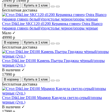
20490 р
14988 р
В корзину
Купить в 1 клик
Бесплатная доставка
Стол DikLine SKC120 d1200 Керамика глянец Ostra Bianco
(мрамор глянец белый)/подстолье черное/опоры черные
Мало ✓
49990 р
В корзину
Купить в 1 клик
Бесплатная доставка
Стол DikLine DI100 Камень Пьетра Гриджиа чёрный/опоры
черные (2уп.)
В наличии ✓
17990 р
В корзину
Купить в 1 клик
Бесплатная доставка
Стол DikLine DI100 Мрамор Кандела cветло-серый/опоры
черные (2уп.)
В наличии ✓
17990 р