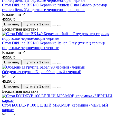
Стол DikLine BK140 Керамика глянец Ostra Bianco (мрамор
глянец белый)/подстолье черное/опоры черные
В наличии ✓
49990 р
В корзину
Купить в 1 клик
Бесплатная доставка
Стол DikLine BK140 Керамика Italian Grey (глянец серый)/
подстолье черное/опоры черные
В наличии ✓
49990 р
В корзину
Купить в 1 клик
Обеденная группа Барел 90 черный / черный
Мало ✓
49290 р
В корзину
Купить в 1 клик
Бесплатная доставка
Стол БОНЖУР 100 БЕЛЫЙ МРАМОР, керамика / ЧЕРНЫЙ
каркас
Мало ✓