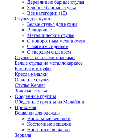
Деревянные барные стулья
Зеленые барные стулья
Все категории (15)
Стулья для кухни
Белые стулья для кухни
Велюровые
Металлические стулья
С поворотным механизмом
С мягким сиденьем
С твердым сиденьем
Стулья с золотыми ножками
Белые стулья на металлокаркасе
Банкетки и пуфы
Кресла-качалки
Офисные стулья
Стулья Kenner
Золотые стулья
Обеденные группы
Обеденные группы из Малайзии
Прихожая
Вешалки для одежды
Напольные вешалки
Костюмные вешалки
Настенные вешалки
Зеркала