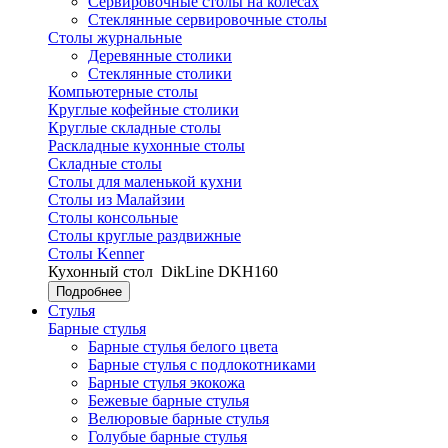
Сервировочные столы на колесах
Стеклянные сервировочные столы
Столы журнальные
Деревянные столики
Стеклянные столики
Компьютерные столы
Круглые кофейные столики
Круглые складные столы
Раскладные кухонные столы
Складные столы
Столы для маленькой кухни
Столы из Малайзии
Столы консольные
Столы круглые раздвижные
Столы Kenner
Кухонный стол
DikLine DKH160
Подробнее
Стулья
Барные стулья
Барные стулья белого цвета
Барные стулья с подлокотниками
Барные стулья экокожа
Бежевые барные стулья
Велюровые барные стулья
Голубые барные стулья