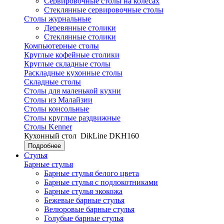
Сервировочные столы на колесах
Стеклянные сервировочные столы
Столы журнальные
Деревянные столики
Стеклянные столики
Компьютерные столы
Круглые кофейные столики
Круглые складные столы
Раскладные кухонные столы
Складные столы
Столы для маленькой кухни
Столы из Малайзии
Столы консольные
Столы круглые раздвижные
Столы Kenner
Кухонный стол
DikLine DKH160
Подробнее
Стулья
Барные стулья
Барные стулья белого цвета
Барные стулья с подлокотниками
Барные стулья экокожа
Бежевые барные стулья
Велюровые барные стулья
Голубые барные стулья