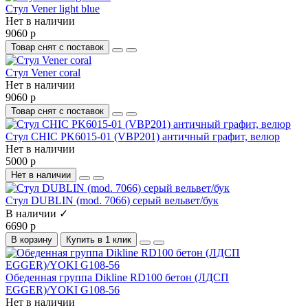
Стул Vener light blue
Нет в наличии
9060 р
Товар снят с поставок
Стул Vener coral
Нет в наличии
9060 р
Товар снят с поставок
Стул CHIC PK6015-01 (VBP201) античный графит, велюр
Нет в наличии
5000 р
Нет в наличии
Стул DUBLIN (mod. 7066) серый вельвет/бук
В наличии ✓
6690 р
В корзину
Купить в 1 клик
Обеденная группа Dikline RD100 бетон (ЛДСП
EGGER)/YOKI G108-56
Нет в наличии