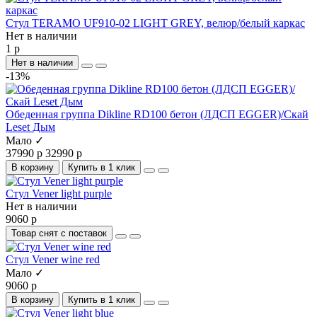
Стул TERAMO UF910-02 LIGHT GREY, велюр/белый каркас
Нет в наличии
1 р
Нет в наличии
-13%
Обеденная группа Dikline RD100 бетон (ЛДСП EGGER)/Скай
Leset Дым
Мало ✓
37990 р
32990 р
В корзину
Купить в 1 клик
Стул Vener light purple
Нет в наличии
9060 р
Товар снят с поставок
Стул Vener wine red
Мало ✓
9060 р
В корзину
Купить в 1 клик