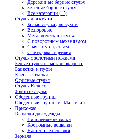
Деревянные барные стулья
Зеленые барные стулья
Все категории (15)
Стулья для кухни
Белые стулья для кухни
Велюровые
Металлические стулья
С поворотным механизмом
С мягким сиденьем
С твердым сиденьем
Стулья с золотыми ножками
Белые стулья на металлокаркасе
Банкетки и пуфы
Кресла-качалки
Офисные стулья
Стулья Kenner
Золотые стулья
Обеденные группы
Обеденные группы из Малайзии
Прихожая
Вешалки для одежды
Напольные вешалки
Костюмные вешалки
Настенные вешалки
Зеркала