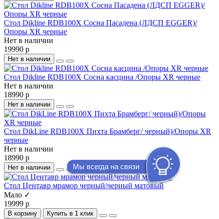
Стол Dikline RDB100X Сосна Пасадена (ЛДСП EGGER)/
Опоры XR черные
Нет в наличии
19990 р
Нет в наличии
Стол Dikline RDB100X Сосна касцина /Опоры XR черные
Нет в наличии
18990 р
Нет в наличии
Стол DikLine RDB100X Пихта Брамберг/ черный)/Опоры XR
черные
Нет в наличии
18990 р
Мы всегда на связи
Нет в наличии
Стол Центавр мрамор черный/черный матовый
Мало ✓
19999 р
В корзину
Купить в 1 клик