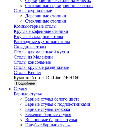
Сервировочные столы на колесах
Стеклянные сервировочные столы
Столы журнальные
Деревянные столики
Стеклянные столики
Компьютерные столы
Круглые кофейные столики
Круглые складные столы
Раскладные кухонные столы
Складные столы
Столы для маленькой кухни
Столы из Малайзии
Столы консольные
Столы круглые раздвижные
Столы Kenner
Кухонный стол
DikLine DKH160
Подробнее
Стулья
Барные стулья
Барные стулья белого цвета
Барные стулья с подлокотниками
Барные стулья экокожа
Бежевые барные стулья
Велюровые барные стулья
Голубые барные стулья