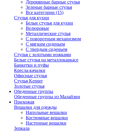
Деревянные барные стулья
Зеленые барные стулья
Все категории (15)
Стулья для кухни
Белые стулья для кухни
Велюровые
Металлические стулья
С поворотным механизмом
С мягким сиденьем
С твердым сиденьем
Стулья с золотыми ножками
Белые стулья на металлокаркасе
Банкетки и пуфы
Кресла-качалки
Офисные стулья
Стулья Kenner
Золотые стулья
Обеденные группы
Обеденные группы из Малайзии
Прихожая
Вешалки для одежды
Напольные вешалки
Костюмные вешалки
Настенные вешалки
Зеркала