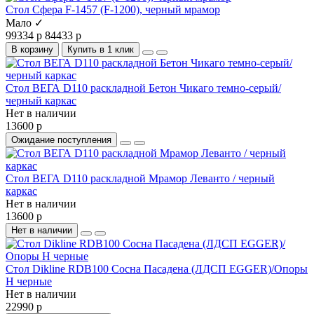
Стол Сфера F-1457 (F-1200), черный мрамор
Мало ✓
99334 р
84433 р
В корзину
Купить в 1 клик
Стол ВЕГА D110 раскладной Бетон Чикаго темно-серый/
черный каркас
Нет в наличии
13600 р
Ожидание поступления
Стол ВЕГА D110 раскладной Мрамор Леванто / черный
каркас
Нет в наличии
13600 р
Нет в наличии
Стол Dikline RDB100 Сосна Пасадена (ЛДСП EGGER)/Опоры
H черные
Нет в наличии
22990 р