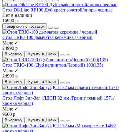
Стол DikLine RF100 Дуб крафт золотой/опоры черные
Нет в наличии
16990 р
Товар снят с поставок
Стол TRIO-100 дымчатая керамика / черный
Мало ✓
24990 р
В корзину
Купить в 1 клик
Стол TRIO-100 (Дуб велингтон/Черный) 100(135)
Мало ✓
24990 р
В корзину
Купить в 1 клик
Стол Лофт Зиг-Заг (ЛДСП 32 мм /Гранит темный 1571/
кромка чёрная)
Мало ✓
9660 р
В корзину
Купить в 1 клик