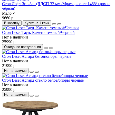
Стол Лофт Зиг-Заг (ЛДСП 32 мм /Мрамор сетте 1468/ кромка
чёрная)
Мало ✓
9660 р
В корзину
Купить в 1 клик
Стол Leset Таун, Камень темный/Черный
Нет в наличии
25990 р
Ожидание поступления
Стол Leset Асгард бетон/опоры черные
Нет в наличии
21990 р
Нет в наличии
Стол Leset Асгард стекло белое/опоры черные
Нет в наличии
25990 р
Нет в наличии