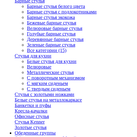
Барные стулья
Барные стулья белого цвета
Барные стулья с подлокотниками
Барные стулья экокожа
Бежевые барные стулья
Велюровые барные стулья
Голубые барные стулья
Деревянные барные стулья
Зеленые барные стулья
Все категории (15)
Стулья для кухни
Белые стулья для кухни
Велюровые
Металлические стулья
С поворотным механизмом
С мягким сиденьем
С твердым сиденьем
Стулья с золотыми ножками
Белые стулья на металлокаркасе
Банкетки и пуфы
Кресла-качалки
Офисные стулья
Стулья Kenner
Золотые стулья
Обеденные группы